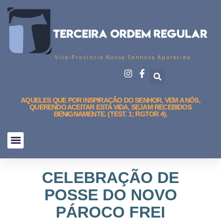
Vice-Província Nossa Senhora Aparecida
AQUELES QUE POR INSPIRAÇÃO DO SENHOR, VEM A NÓS,
QUERENDO ACEITAR ESTA VIDA, SEJAM RECEBIDOS
BENIGNAMENTE. (TEST. 1; RGTOR 4).
CELEBRAÇÃO DE
POSSE DO NOVO
PÁROCO FREI