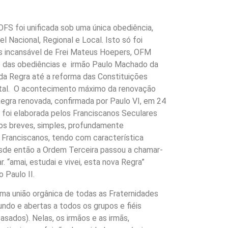
 OFS foi unificada sob uma única obediência,
l Nacional, Regional e Local. Isto só foi
os incansável de Frei Mateus Hoepers, OFM
ão das obediências e irmão Paulo Machado da
 da Regra até a reforma das Constituições
ntal. O acontecimento máximo da renovação
egra renovada, confirmada por Paulo VI, em 24
 foi elaborada pelos Franciscanos Seculares
os breves, simples, profundamente
 Franciscanos, tendo com característica
desde então a Ordem Terceira passou a chamar-
 “amai, estudai e vivei, esta nova Regra”
Paulo II.
ma união orgânica de todas as Fraternidades
ndo e abertas a todos os grupos e fiéis
casados). Nelas, os irmãos e as irmãs,