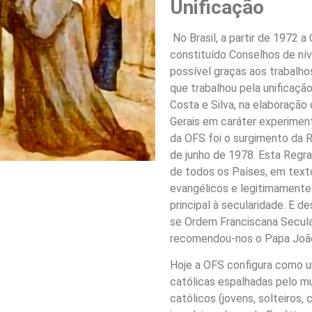
Unificação
No Brasil, a partir de 1972 a
constituído Conselhos de níve
possível graças aos trabalh
que trabalhou pela unificaç
Costa e Silva, na elaboração
Gerais em caráter experime
da OFS foi o surgimento da R
de junho de 1978. Esta Regra
de todos os Países, em text
evangélicos e legitimamente
principal à secularidade. E 
se Ordem Franciscana Secular.
recomendou-nos o Papa João 
Hoje a OFS configura como u
católicas espalhadas pelo mu
católicos (jovens, solteiros, 