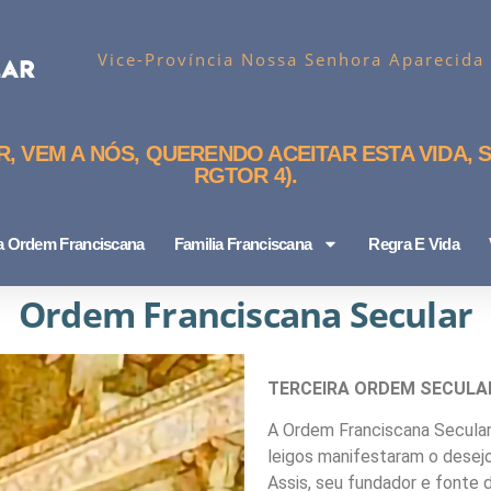
Vice-Província Nossa Senhora Aparecida
 VEM A NÓS, QUERENDO ACEITAR ESTA VIDA, S
RGTOR 4).
ra Ordem Franciscana
Familia Franciscana
Regra E Vida
Ordem Franciscana Secular
TERCEIRA ORDEM SECULA
A Ordem Franciscana Secular 
leigos manifestaram o desej
Assis, seu fundador e fonte d