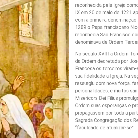
reconhecida pela Igreja como
IX em 20 de maio de 1221 apr
com a primeira denominação
1289 o Papa franciscano Nic
reconhecia São Francisco co
denominava de Ordem Terceir
No século XVIII a Ordem Ter
da Ordem decretada por José
Francesa os terceiros viram-
sua fidelidade a Igreja. Na 
ressurgiu com nova força, f
personalidades, e muitos san
Misericors Dei Filius promul
Ordem suas esperanças e pre
propagassem por toda a part
Sagrada Congregação dos Re
“faculdade de atualizar-se”.