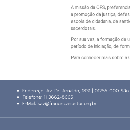
A missão da OFS, preferencia
a promoção da justiça, defes
escola de cidadania, de sant
sacerdotais.
Por sua vez, a formação de 
período de iniciação, de for
Para conhecer mais sobre a 
Endereço: Av. Dr. Arnaldo, 1831 | 01255-000 São
Telefone:
11 3862-8665
E-Mail:
sav@franciscanostor.org.br