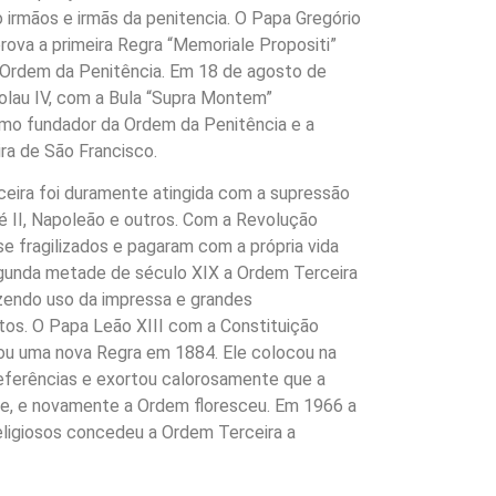
 irmãos e irmãs da penitencia. O Papa Gregório
ova a primeira Regra “Memoriale Propositi”
 Ordem da Penitência. Em 18 de agosto de
olau IV, com a Bula “Supra Montem”
mo fundador da Ordem da Penitência e a
a de São Francisco.
ceira foi duramente atingida com a supressão
 II, Napoleão e outros. Com a Revolução
se fragilizados e pagaram com a própria vida
segunda metade de século XIX a Ordem Terceira
azendo uso da impressa e grandes
tos. O Papa Leão XIII com a Constituição
gou uma nova Regra em 1884. Ele colocou na
ferências e exortou calorosamente que a
e, e novamente a Ordem floresceu. Em 1966 a
ligiosos concedeu a Ordem Terceira a