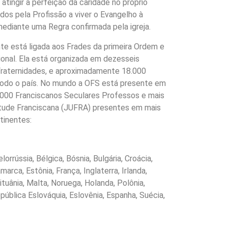
 atingir a perfeição da caridade no próprio
os pela Profissão a viver o Evangelho à
ediante uma Regra confirmada pela igreja.
nte está ligada aos Frades da primeira Ordem e
ional. Ela está organizada em dezesseis
raternidades, e aproximadamente 18.000
todo o país. No mundo a OFS está presente em
000 Franciscanos Seculares Professos e mais
ntude Franciscana (JUFRA) presentes em mais
tinentes:
lorrússia, Bélgica, Bósnia, Bulgária, Croácia,
arca, Estônia, França, Inglaterra, Irlanda,
Lituânia, Malta, Noruega, Holanda, Polônia,
pública Eslováquia, Eslovênia, Espanha, Suécia,