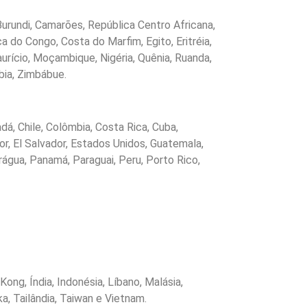
 Burundi, Camarões, República Centro Africana,
 do Congo, Costa do Marfim, Egito, Eritréia,
urício, Moçambique, Nigéria, Quênia, Ruanda,
bia, Zimbábue.
nadá, Chile, Colômbia, Costa Rica, Cuba,
r, El Salvador, Estados Unidos, Guatemala,
rágua, Panamá, Paraguai, Peru, Porto Rico,
 Kong, Índia, Indonésia, Líbano, Malásia,
ka, Tailândia, Taiwan e Vietnam.