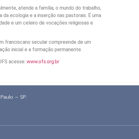
lmente, atende a família, o mundo do trabalho,
a da ecologia e a inserção nas pastorais. É uma
idade e um celeiro de vocações religiosas e
um franciscano secular compreende de um
mação inicial e a formação permanente.
OFS acesse:
www.ofs.org.br
 Paulo – SP.