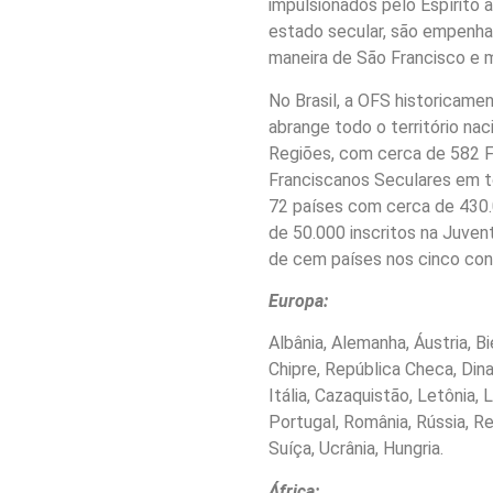
impulsionados pelo Espírito a
estado secular, são empenhad
maneira de São Francisco e m
No Brasil, a OFS historicame
abrange todo o território nac
Regiões, com cerca de 582 F
Franciscanos Seculares em 
72 países com cerca de 430.
de 50.000 inscritos na Juve
de cem países nos cinco con
Europa:
Albânia, Alemanha, Áustria, Bie
Chipre, República Checa, Dinam
Itália, Cazaquistão, Letônia, 
Portugal, România, Rússia, Re
Suíça, Ucrânia, Hungria.
África: