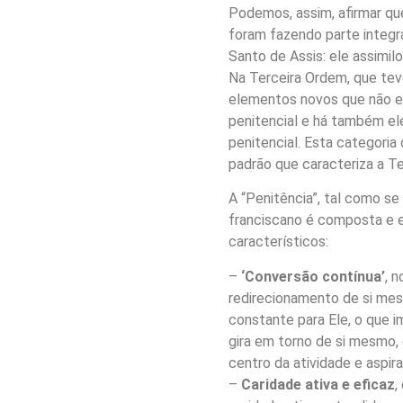
Podemos, assim, afirmar que
foram fazendo parte integr
Santo de Assis: ele assimi
Na Terceira Ordem, que teve
elementos novos que não 
penitencial e há também el
penitencial. Esta categori
padrão que caracteriza a T
A “Penitência”, tal como se
franciscano é composta e e
característicos:
–
‘Conversão contínua’
, 
redirecionamento de si me
constante para Ele, o que imp
gira em torno de si mesmo,
centro da atividade e aspir
–
Caridade ativa e eficaz
,