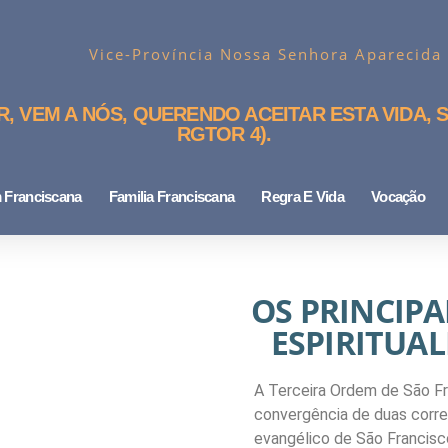
Vice-Província Nossa Senhora Aparecida
 VEM A NÓS, QUERENDO ACEITAR ESTA VIDA, S
RGTOR 4).
 Franciscana
Familia Franciscana
Regra E Vida
Vocação
OS PRINCIP
ESPIRITUAL
A Terceira Ordem de São Fra
convergência de duas corren
evangélico de São Francisco