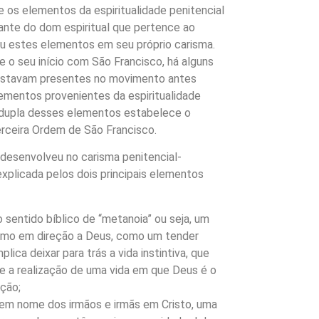
 os elementos da espiritualidade penitencial
ante do dom espiritual que pertence ao
lou estes elementos em seu próprio carisma.
 o seu início com São Francisco, há alguns
estavam presentes no movimento antes
ementos provenientes da espiritualidade
a dupla desses elementos estabelece o
erceira Ordem de São Francisco.
 desenvolveu no carisma penitencial-
xplicada pelos dois principais elementos
no sentido bíblico de “metanoia” ou seja, um
smo em direção a Deus, como um tender
lica deixar para trás a vida instintiva, que
 e a realização de uma vida em que Deus é o
ação;
 em nome dos irmãos e irmãs em Cristo, uma