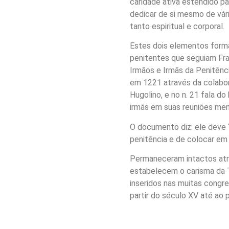
caridade ativa estendido p
dedicar de si mesmo de vári
tanto espiritual e corporal.
Estes dois elementos forma
penitentes que seguiam Fra
Irmãos e Irmãs da Penitênc
em 1221 através da colabo
Hugolino, e no n. 21 fala do
irmãs em suas reuniões men
O documento diz: ele deve 
penitência e de colocar em 
Permaneceram intactos atr
estabelecem o carisma da
inseridos nas muitas congr
partir do século XV até ao 