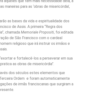
ara aqueles que têm mais necessidade dela, a
as maneiras para as ‘obras de misericórdia’,
rão as bases da vida e espiritualidade dos
ncisco de Assis. A primeira “Regra dos
ia”, chamada
Memoriale Propositi
, foi editada
ração de São Francisco com o cardeal
 homem religioso que irá instruir os irmãos e
sais.
“exortar e fortalecê-los a perseverar em sua
pratica as obras de misericórdia”.
avés dos séculos estes elementos que
 Terceira Ordem e foram automaticamente
egações de irmãs franciscanas que surgiram a
presente.