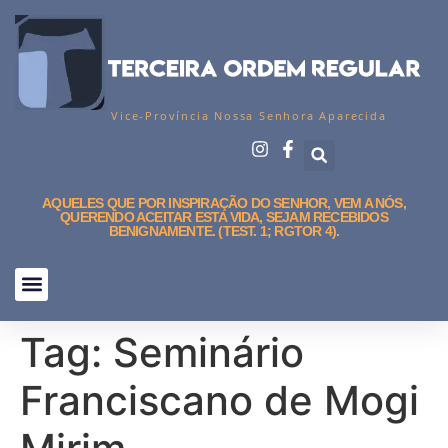
Vice-Província Nossa Senhora Aparecida
AQUELES QUE POR INSPIRAÇÃO DO SENHOR, VEM A NÓS,
QUERENDO ACEITAR ESTA VIDA, SEJAM RECEBIDOS
BENIGNAMENTE. (TEST. 1; RGTOR 4).
Tag:
Seminário
Franciscano de Mogi