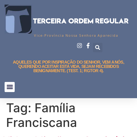
Vice-Província Nossa Senhora Aparecida
AQUELES QUE POR INSPIRAÇÃO DO SENHOR, VEM A NÓS,
QUERENDO ACEITAR ESTA VIDA, SEJAM RECEBIDOS
BENIGNAMENTE. (TEST. 1; RGTOR 4).
Tag:
Família
Franciscana