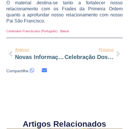
O material destina-se tanto a fortalecer nosso
relacionamento com os Frades da Primeira Ordem
quanto a aprofundar nosso relacionamento com nosso
Pai São Francisco.
Centenário Franciscano (Português)
Baixar
Anterior
Próximo
Novas Informações Sobre O Capítulo Celebrativo Da Terceira Ordem Franciscana – Canindé 2023
Celebração Dos 800 Anos Da Regra “Memorial Propositi” Santuário Notre Dame De La Drèche – França
Compartilhe
Artigos Relacionados