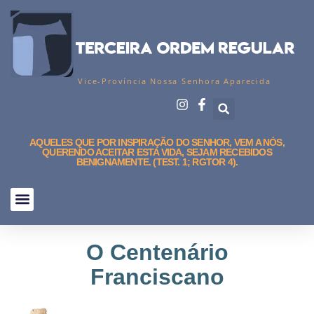
Vice-Província Nossa Senhora Aparecida
AQUELES QUE POR INSPIRAÇÃO DO SENHOR, VEM A NÓS,
QUERENDO ACEITAR ESTA VIDA, SEJAM RECEBIDOS
BENIGNAMENTE. (TEST. 1; RGTOR 4).
O Centenário
Franciscano