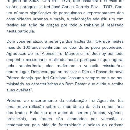
Rogério de Souza Correia – TOR, que assumirá o serviço de
vigário paroquial, e frei José Carlos Correia Paz – TOR. Com
um número significativo de paroquianos e representantes das
comunidades urbanas e rurais, a celebração adquiriu um tom
festivo em ação de graças por todo o trabalho já realizado
nesta paróquia.
Dom José enfatizou a herança dos frades da TOR que nestes
mais de 100 anos continuam se doando ao povo poconeano.
Agradeceu ao frei Afonso, frei Manoel e frei Juciney por todo
empenho missionário realizado nesta paróquia e que agora,
pela transferência, eles reafirmam a vocação missionária
noutro lugar. Destacou que ao realizar o Rito de Posse do novo
Pároco deseja que frei Cristiano “assuma sempre mais no seu
ministério as características do Bom Pastor que cuida e acolhe
suas ovelhas”.
Próximo ao encerramento da celebração frei Agostinho fez
uma breve reflexão sobre a importância da vida comunitária
dos frades. Enfatizou que antes de serem párocos, vigários,
provinciais, os frades são chamados por vocação a
testemunhar pela vida de fraternidade a beleza do carisma