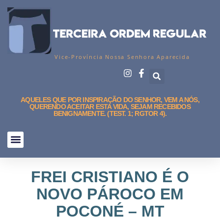
Vice-Província Nossa Senhora Aparecida
AQUELES QUE POR INSPIRAÇÃO DO SENHOR, VEM A NÓS,
QUERENDO ACEITAR ESTA VIDA, SEJAM RECEBIDOS
BENIGNAMENTE. (TEST. 1; RGTOR 4).
FREI CRISTIANO É O
NOVO PÁROCO EM
POCONÉ – MT