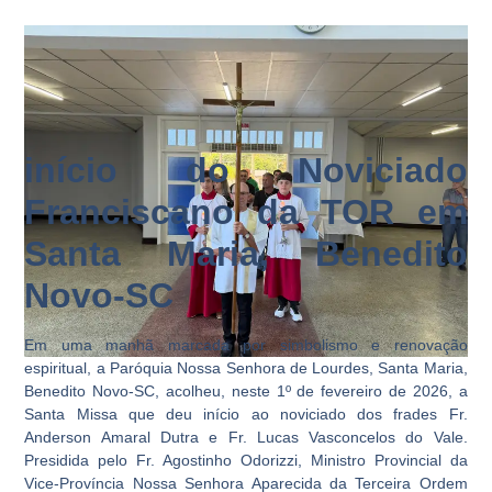
início do Noviciado
Franciscano da TOR em
Santa Maria, Benedito
Novo-SC
Em uma manhã marcada por simbolismo e renovação
espiritual, a Paróquia Nossa Senhora de Lourdes, Santa Maria,
Benedito Novo-SC, acolheu, neste 1º de fevereiro de 2026, a
Santa Missa que deu início ao noviciado dos frades Fr.
Anderson Amaral Dutra e Fr. Lucas Vasconcelos do Vale.
Presidida pelo Fr. Agostinho Odorizzi, Ministro Provincial da
Vice-Província Nossa Senhora Aparecida da Terceira Ordem