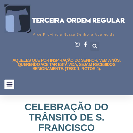
Vice-Província Nossa Senhora Aparecida
AQUELES QUE POR INSPIRAÇÃO DO SENHOR, VEM A NÓS,
QUERENDO ACEITAR ESTA VIDA, SEJAM RECEBIDOS
BENIGNAMENTE. (TEST. 1; RGTOR 4).
CELEBRAÇÃO DO
TRÂNSITO DE S.
FRANCISCO