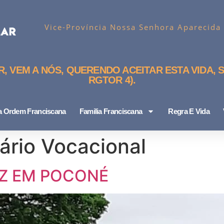
Vice-Província Nossa Senhora Aparecida
 VEM A NÓS, QUERENDO ACEITAR ESTA VIDA, S
RGTOR 4).
ra Ordem Franciscana
Familia Franciscana
Regra E Vida
ário Vocacional
AZ EM POCONÉ