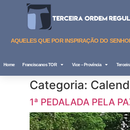
AQUELES QUE POR INSPIRAÇÃO DO SENHOR,
Home
Franciscanos TOR
Vice – Província
Tercei
Categoria:
Calend
1ª PEDALADA PELA P